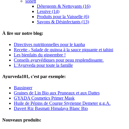
sonett
Détergents & Nettoyants (16)
Lessive (14)
Produits pour la Vaisselle (6)
Savons & Désinfectants (13)
À lire sur notre blog:
Directives nutritionnelles pour le kapha
Recette - Salade de quinoa à la sauce piquante et tahini
Les bienfaits du gingembre !
Conseils ayurvédiques pour peau resplendissante.
L'Ayurveda pour toute la famille
Ayurveda101, c'est par exemple:
Bausinger
Graines de Lin Bio aux Pruneaux et aux Dattes
GYADA Cosmetics Primer Mask
Huile de Pépins de Courge Styrienne Demeter g.g.A.
Davert Riz Basmati Himalaya Blanc Bio
Nouveaux produits: