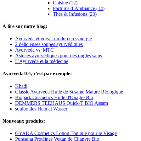
Cuisine (12)
Parfums d’Ambiance (14)
Thés & Infusions (23)
À lire sur notre blog:
Ayurveda et yoga : un duo en synergie
2 délicieuses soupes ayurvédiques
Ayurveda vs. MTC
Astuces ayurvédiques pour des ongles sains
L'Ayurveda et la médecine
Ayurveda101, c'est par exemple:
Khadi
Classic Ayurveda Huile de Sésame Mature Biologique
Biopark Cosmetics Huile d'Onagre Bio
DEMMERS TEEHAUS Quick-T BIO Assam
soulbottles Heimat Wasser
Nouveaux produits:
GYADA Cosmetics Lotion Tonique pour le Visage
Purasana Protéines Vegan de Chanvre Bio