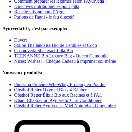
Comment préparer les légumes selon l'Ayurveda ?
Directives nutritionnelles pour pitta
Recette : tisane pour l'Agni
Parlons de l'agni - le feu digestif
Ayurveda101, c'est par exemple:
Davert
Soupe Thaïlandaise Bio de Lentilles et Coco
Cosmoveda Shatavari Taila Bio
TEEKANNE Bio Luxury Bag - Queen Camomile
Nicest Wishes! - Chèque-Cadeau à imprimer soi-même
Nouveaux produits:
Purasana Protéine WheWhey Proteiny en Poudre
Obsthof Retter Oxymel Bio - 4 Räuber
Obsthof Retter Élixir Bio aux Racines et à l'Ail
Khadi ChakraCurl Ayurvedic Curl Conditioner
Obsthof Retter Ayurveda - Miel Naturel au Gingembre