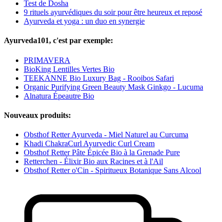
Test de Dosha
9 rituels ayurvédiques du soir pour être heureux et reposé
Ayurveda et yoga : un duo en synergie
Ayurveda101, c'est par exemple:
PRIMAVERA
BioKing Lentilles Vertes Bio
TEEKANNE Bio Luxury Bag - Rooibos Safari
Organic Purifying Green Beauty Mask Ginkgo - Lucuma
Alnatura Épeautre Bio
Nouveaux produits:
Obsthof Retter Ayurveda - Miel Naturel au Curcuma
Khadi ChakraCurl Ayurvedic Curl Cream
Obsthof Retter Pâte Épicée Bio à la Grenade Pure
Retterchen - Élixir Bio aux Racines et à l'Ail
Obsthof Retter o'Cin - Spiritueux Botanique Sans Alcool