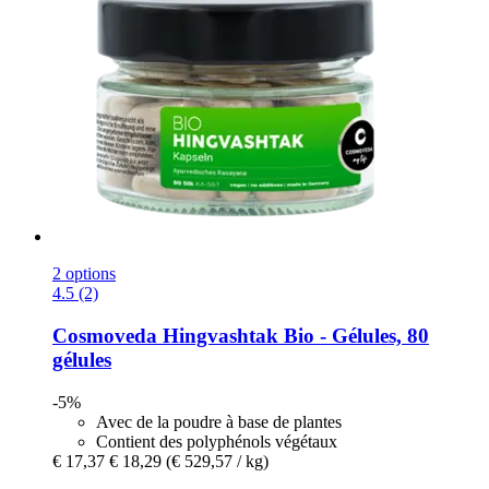
2 options
4.5 (2)
Cosmoveda
Hingvashtak Bio -​ Gélules, 80
gélules
-5%
Avec de la poudre à base de plantes
Contient des polyphénols végétaux
€ 17,37
€ 18,29
(€ 529,57 / kg)