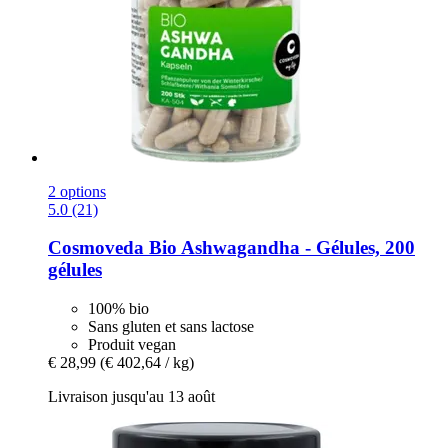
2 options
5.0 (21)
Cosmoveda
Bio Ashwagandha -​ Gélules, 200
gélules
100% bio
Sans gluten et sans lactose
Produit vegan
€ 28,99
(€ 402,64 / kg)
Livraison jusqu'au 13 août