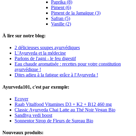
Paprika (8)
Piment (6)
Piment de la Jamaïque (3)
Safran (5)
Vanille (2)
À lire sur notre blog:
2 délicieuses soupes ayurvédiques
L'Ayurveda et la médecine
Parlons de l'agni - le feu digestif
Eau chaude aromatisée : recettes pour votre constitution
ayurvédique !
Dites adieu à la fatigue grâce à l'Ayurveda !
Ayurveda101, c'est par exemple:
Ecover
Raab Vitalfood Vitamines D3 + K2 + B12 460 mg
Classic Ayurveda Chai Latte au Thé Noir Vegan Bio
Sandhya vedi boost
Sonnentor Sirop de Fleurs de Sureau Bio
Nouveaux produits: