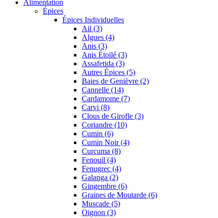
Alimentation
Épices
Épices Individuelles
Ail (3)
Algues (4)
Anis (3)
Anis Étoilé (3)
Assafetida (3)
Autres Épices (5)
Baies de Genièvre (2)
Cannelle (14)
Cardamome (7)
Carvi (8)
Clous de Girofle (3)
Coriandre (10)
Cumin (6)
Cumin Noir (4)
Curcuma (8)
Fenouil (4)
Fenugrec (4)
Galanga (2)
Gingembre (6)
Graines de Moutarde (6)
Muscade (5)
Oignon (3)