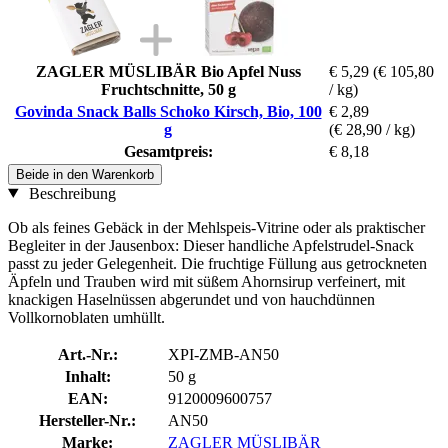
ZAGLER MÜSLIBÄR Bio Apfel Nuss
€ 5,29
(€ 105,80
Fruchtschnitte, 50 g
/ kg)
Govinda Snack Balls Schoko Kirsch, Bio, 100
€ 2,89
g
(€ 28,90 / kg)
Gesamtpreis:
€ 8,18
Beide in den Warenkorb
Beschreibung
Ob als feines Gebäck in der Mehlspeis-Vitrine oder als praktischer
Begleiter in der Jausenbox: Dieser handliche Apfelstrudel-Snack
passt zu jeder Gelegenheit. Die fruchtige Füllung aus getrockneten
Äpfeln und Trauben wird mit süßem Ahornsirup verfeinert, mit
knackigen Haselnüssen abgerundet und von hauchdünnen
Vollkornoblaten umhüllt.
Art.-Nr.:
XPI-ZMB-AN50
Inhalt:
50 g
EAN:
9120009600757
Hersteller-Nr.:
AN50
Marke:
ZAGLER MÜSLIBÄR