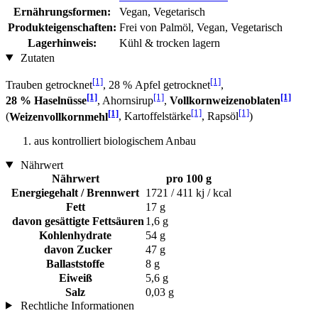
Ernährungsformen:
Vegan, Vegetarisch
Produkteigenschaften:
Frei von Palmöl, Vegan, Vegetarisch
Lagerhinweis:
Kühl & trocken lagern
Zutaten
[1]
[1]
Trauben getrocknet
, 28 % Apfel getrocknet
,
[1]
[1]
[1]
28 % Haselnüsse
, Ahornsirup
,
Vollkornweizenoblaten
[1]
[1]
[1]
(
Weizenvollkornmehl
, Kartoffelstärke
, Rapsöl
)
aus kontrolliert biologischem Anbau
Nährwert
Nährwert
pro 100 g
Energiegehalt / Brennwert
1721 / 411 kj / kcal
Fett
17 g
davon gesättigte Fettsäuren
1,6 g
Kohlenhydrate
54 g
davon Zucker
47 g
Ballaststoffe
8 g
Eiweiß
5,6 g
Salz
0,03 g
Rechtliche Informationen