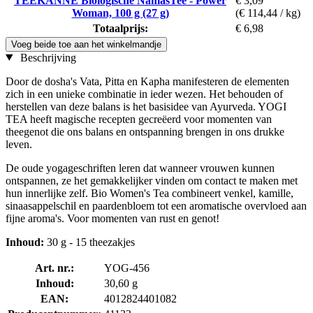
TEEKANNE Biologische NamasTee - Power
€ 3,09
Woman, 100 g (27 g)
(€ 114,44 / kg)
Totaalprijs:
€ 6,98
Voeg beide toe aan het winkelmandje
Beschrijving
Door de dosha's Vata, Pitta en Kapha manifesteren de elementen
zich in een unieke combinatie in ieder wezen. Het behouden of
herstellen van deze balans is het basisidee van Ayurveda. YOGI
TEA heeft magische recepten gecreëerd voor momenten van
theegenot die ons balans en ontspanning brengen in ons drukke
leven.
De oude yogageschriften leren dat wanneer vrouwen kunnen
ontspannen, ze het gemakkelijker vinden om contact te maken met
hun innerlijke zelf. Bio Women's Tea combineert venkel, kamille,
sinaasappelschil en paardenbloem tot een aromatische overvloed aan
fijne aroma's. Voor momenten van rust en genot!
Inhoud:
30 g - 15 theezakjes
Art. nr.:
YOG-456
Inhoud:
30,60 g
EAN:
4012824401082