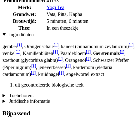
Producentnummer:
41133
Merk:
Yogi Tea
Grondwet:
Vata, Pitta, Kapha
Brouwtijd:
5 minuten, 6 minuten
Thee:
In een theezakje
Ingrediënten
[1]
[1]
[1]
gember
, Orangenschale
, kaneel (cinnamomum zeylanicum)
,
[1]
[1]
[1]
[1]
venkel
, Kamillenblüten
, Paardebloem
,
Gerstenmalz
,
[1]
[1]
zoethout (glycorhiza glabra)
, Orangenöl
, Schwarzer Pfeffer
[1]
[1]
(Piper nigrum)
, jeneverbessen
, kardemom (elettaria
[1]
[1]
cardamomum)
, kruidnagel
, engelwortel-extract
uit gecontroleerde biologische teelt
Toebehoren:
Juridische informatie
Bijpassend