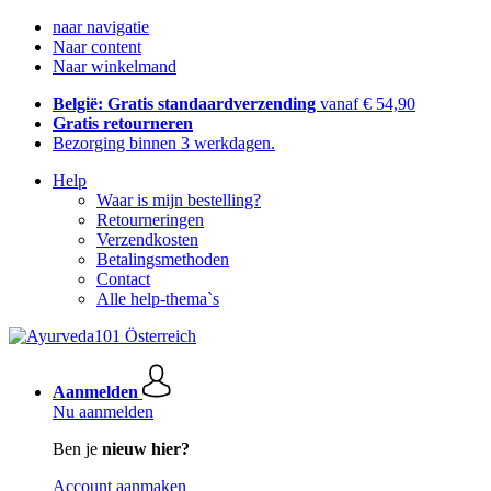
naar navigatie
Naar content
Naar winkelmand
België: Gratis standaardverzending
vanaf € 54,90
Gratis retourneren
Bezorging binnen 3 werkdagen.
Help
Waar is mijn bestelling?
Retourneringen
Verzendkosten
Betalingsmethoden
Contact
Alle help-thema`s
Aanmelden
Nu aanmelden
Ben je
nieuw hier?
Account aanmaken