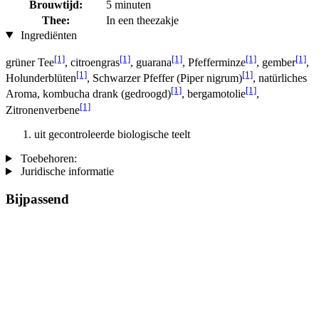
Brouwtijd:
5 minuten
Thee:
In een theezakje
Ingrediënten
[1]
[1]
[1]
[1]
[1]
grüner Tee
, citroengras
, guarana
, Pfefferminze
, gember
,
[1]
[1]
Holunderblüten
, Schwarzer Pfeffer (Piper nigrum)
, natürliches
[1]
[1]
Aroma, kombucha drank (gedroogd)
, bergamotolie
,
[1]
Zitronenverbene
uit gecontroleerde biologische teelt
Toebehoren:
Juridische informatie
Bijpassend