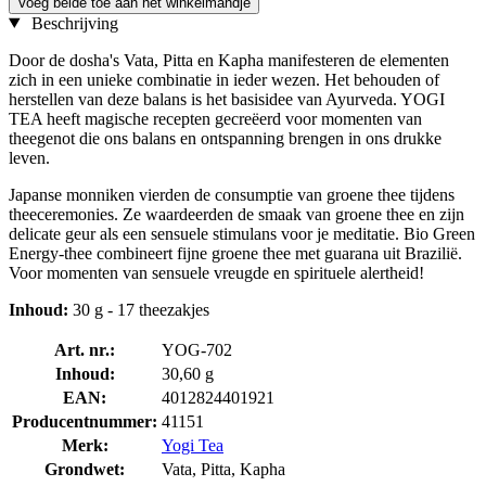
Voeg beide toe aan het winkelmandje
Beschrijving
Door de dosha's Vata, Pitta en Kapha manifesteren de elementen
zich in een unieke combinatie in ieder wezen. Het behouden of
herstellen van deze balans is het basisidee van Ayurveda. YOGI
TEA heeft magische recepten gecreëerd voor momenten van
theegenot die ons balans en ontspanning brengen in ons drukke
leven.
Japanse monniken vierden de consumptie van groene thee tijdens
theeceremonies. Ze waardeerden de smaak van groene thee en zijn
delicate geur als een sensuele stimulans voor je meditatie. Bio Green
Energy-thee combineert fijne groene thee met guarana uit Brazilië.
Voor momenten van sensuele vreugde en spirituele alertheid!
Inhoud:
30 g - 17 theezakjes
Art. nr.:
YOG-702
Inhoud:
30,60 g
EAN:
4012824401921
Producentnummer:
41151
Merk:
Yogi Tea
Grondwet:
Vata, Pitta, Kapha