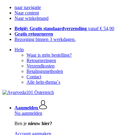
naar navigatie
Naar content
Naar winkelmand
België: Gratis standaardverzending
vanaf € 54,90
Gratis retourneren
Bezorging binnen 3 werkdagen.
Help
Waar is mijn bestelling?
Retourneringen
Verzendkosten
Betalingsmethoden
Contact
Alle help-thema`s
Aanmelden
Nu aanmelden
Ben je
nieuw hier?
Account aanmaken