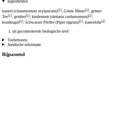
Ingrediënten
[1]
[1]
kaneel (cinnamomum zeylanicum)
, Grüne Minze
, grüner
[1]
[1]
[1]
Tee
, gember
, kardemom (elettaria cardamomum)
,
[1]
[1]
[1]
kruidnagel
, Schwarzer Pfeffer (Piper nigrum)
, kaneelolie
uit gecontroleerde biologische teelt
Toebehoren:
Juridische informatie
Bijpassend