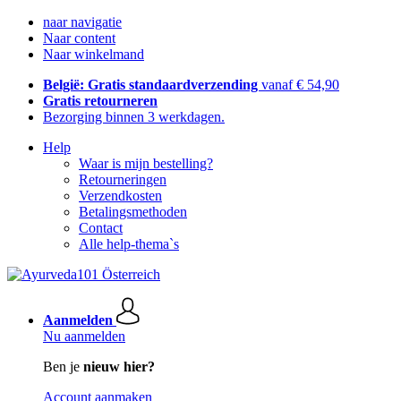
naar navigatie
Naar content
Naar winkelmand
België: Gratis standaardverzending
vanaf € 54,90
Gratis retourneren
Bezorging binnen 3 werkdagen.
Help
Waar is mijn bestelling?
Retourneringen
Verzendkosten
Betalingsmethoden
Contact
Alle help-thema`s
Aanmelden
Nu aanmelden
Ben je
nieuw hier?
Account aanmaken