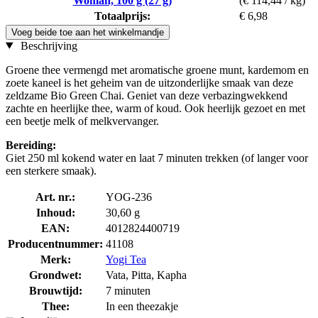
Woman, 100 g (27 g)
(€ 114,44 / kg)
Totaalprijs:
€ 6,98
Voeg beide toe aan het winkelmandje
Beschrijving
Groene thee vermengd met aromatische groene munt, kardemom en
zoete kaneel is het geheim van de uitzonderlijke smaak van deze
zeldzame Bio Green Chai. Geniet van deze verbazingwekkend
zachte en heerlijke thee, warm of koud. Ook heerlijk gezoet en met
een beetje melk of melkvervanger.
Bereiding:
Giet 250 ml kokend water en laat 7 minuten trekken (of langer voor
een sterkere smaak).
Art. nr.:
YOG-236
Inhoud:
30,60 g
EAN:
4012824400719
Producentnummer:
41108
Merk:
Yogi Tea
Grondwet:
Vata, Pitta, Kapha
Brouwtijd:
7 minuten
Thee:
In een theezakje