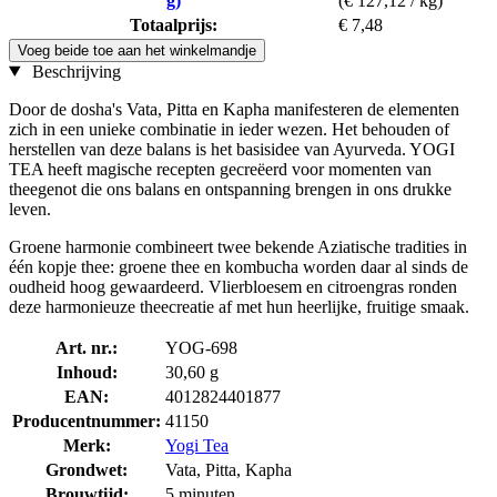
g)
(€ 127,12 / kg)
Totaalprijs:
€ 7,48
Voeg beide toe aan het winkelmandje
Beschrijving
Door de dosha's Vata, Pitta en Kapha manifesteren de elementen
zich in een unieke combinatie in ieder wezen. Het behouden of
herstellen van deze balans is het basisidee van Ayurveda. YOGI
TEA heeft magische recepten gecreëerd voor momenten van
theegenot die ons balans en ontspanning brengen in ons drukke
leven.
Groene harmonie combineert twee bekende Aziatische tradities in
één kopje thee: groene thee en kombucha worden daar al sinds de
oudheid hoog gewaardeerd. Vlierbloesem en citroengras ronden
deze harmonieuze theecreatie af met hun heerlijke, fruitige smaak.
Art. nr.:
YOG-698
Inhoud:
30,60 g
EAN:
4012824401877
Producentnummer:
41150
Merk:
Yogi Tea
Grondwet:
Vata, Pitta, Kapha
Brouwtijd:
5 minuten