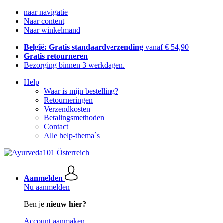
naar navigatie
Naar content
Naar winkelmand
België: Gratis standaardverzending
vanaf € 54,90
Gratis retourneren
Bezorging binnen 3 werkdagen.
Help
Waar is mijn bestelling?
Retourneringen
Verzendkosten
Betalingsmethoden
Contact
Alle help-thema`s
Aanmelden
Nu aanmelden
Ben je
nieuw hier?
Account aanmaken