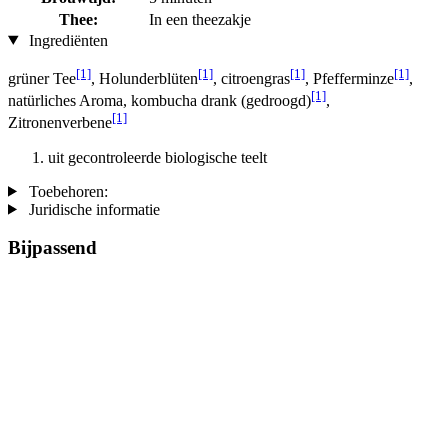
Thee:
In een theezakje
Ingrediënten
[1]
[1]
[1]
[1]
grüner Tee
, Holunderblüten
, citroengras
, Pfefferminze
,
[1]
natürliches Aroma, kombucha drank (gedroogd)
,
[1]
Zitronenverbene
uit gecontroleerde biologische teelt
Toebehoren:
Juridische informatie
Bijpassend