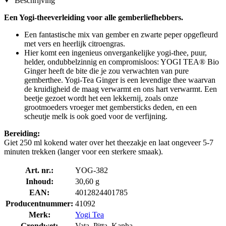
Beschrijving
Een Yogi-theeverleiding voor alle gemberliefhebbers.
Een fantastische mix van gember en zwarte peper opgefleurd
met vers en heerlijk citroengras.
Hier komt een ingenieus onvergankelijke yogi-thee, puur,
helder, ondubbelzinnig en compromisloos: YOGI TEA® Bio
Ginger heeft de bite die je zou verwachten van pure
gemberthee. Yogi-Tea Ginger is een levendige thee waarvan
de kruidigheid de maag verwarmt en ons hart verwarmt. Een
beetje gezoet wordt het een lekkernij, zoals onze
grootmoeders vroeger met gembersticks deden, en een
scheutje melk is ook goed voor de verfijning.
Bereiding:
Giet 250 ml kokend water over het theezakje en laat ongeveer 5-7
minuten trekken (langer voor een sterkere smaak).
Art. nr.:
YOG-382
Inhoud:
30,60 g
EAN:
4012824401785
Producentnummer:
41092
Merk:
Yogi Tea
Grondwet:
Vata, Pitta, Kapha