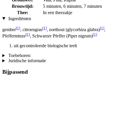
Brouwtijd:
5 minuten, 6 minuten, 7 minuten
Thee:
In een theezakje
Ingrediënten
[1]
[1]
[1]
gember
, citroengras
, zoethout (glycorhiza glabra)
,
[1]
[1]
Pfefferminze
, Schwarzer Pfeffer (Piper nigrum)
uit gecontroleerde biologische teelt
Toebehoren:
Juridische informatie
Bijpassend