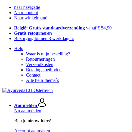
naar navigatie
Naar content
Naar winkelmand
België: Gratis standaardverzending
vanaf € 54,90
Gratis retourneren
Bezorging binnen 3 werkdagen.
Help
Waar is mijn bestelling?
Retourneringen
Verzendkosten
Betalingsmethoden
Contact
Alle help-thema`s
Aanmelden
Nu aanmelden
Ben je
nieuw hier?
Account aanmaken