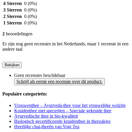
4 Sterren
0
(0%)
3 Sterren
0
(0%)
2 Sterren
0
(0%)
1 Sterren
0
(0%)
2
beoordelingen
Er zijn nog geen recensies in het Nederlands, maar 1 recensie in een
andere taal
Bekijken
Geen recensies beschikbaar
Schrijf als eerste een recensie over dit product.
Populaire categorieën:
Vrouwenthee – Ayurveda-thee voor het vrouwelijke welzijn
Kruidenthee met specerijen – Speciale gekruide thee
Ayurvedische thee in bio-kwaliteit
Biologisch gecertificeerde kruidenthee in theezakjes
Heerlijke chai-theeën van Yogi Tea