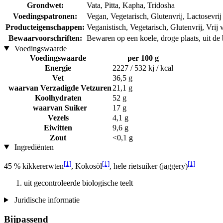
Grondwet:
Vata, Pitta, Kapha, Tridosha
Voedingspatronen:
Vegan, Vegetarisch, Glutenvrij, Lactosevrij
Producteigenschappen:
Veganistisch, Vegetarisch, Glutenvrij, Vrij 
Bewaarvoorschriften:
Bewaren op een koele, droge plaats, uit de b
Voedingswaarde
Voedingswaarde
per 100 g
Energie
2227 / 532 kj / kcal
Vet
36,5 g
waarvan Verzadigde Vetzuren
21,1 g
Koolhydraten
52 g
waarvan Suiker
17 g
Vezels
4,1 g
Eiwitten
9,6 g
Zout
<0,1 g
Ingrediënten
[1]
[1]
[1]
45 % kikkererwten
, Kokosöl
, hele rietsuiker (jaggery)
uit gecontroleerde biologische teelt
Juridische informatie
Bijpassend