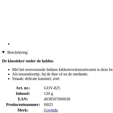
Beschrijving
De klassieker onder de laddus
Met het eeuwenoude Indiase kikkererwtenzoetwaren is deze bege
Als tussendoortje, bij de thee of na de meditatie.
Smaak: delicate karamel, zoet
Art. nr.:
GOV-825
Inhoud:
120 g
EAN:
4038507000038
Producentnummer:
H825
Merk:
Govinda