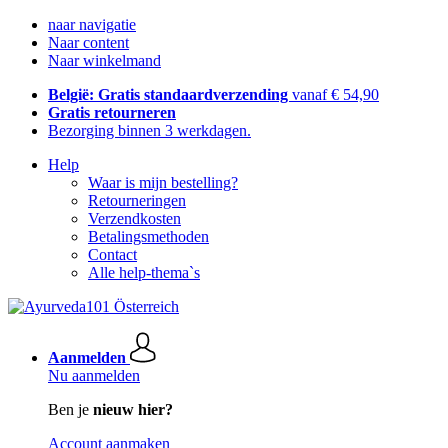
naar navigatie
Naar content
Naar winkelmand
België: Gratis standaardverzending
vanaf € 54,90
Gratis retourneren
Bezorging binnen 3 werkdagen.
Help
Waar is mijn bestelling?
Retourneringen
Verzendkosten
Betalingsmethoden
Contact
Alle help-thema`s
Aanmelden
Nu aanmelden
Ben je
nieuw hier?
Account aanmaken