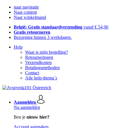
naar navigatie
Naar content
Naar winkelmand
België: Gratis standaardverzending
vanaf € 54,90
Gratis retourneren
Bezorging binnen 3 werkdagen.
Help
Waar is mijn bestelling?
Retourneringen
Verzendkosten
Betalingsmethoden
Contact
Alle help-thema`s
Aanmelden
Nu aanmelden
Ben je
nieuw hier?
Account aanmaken