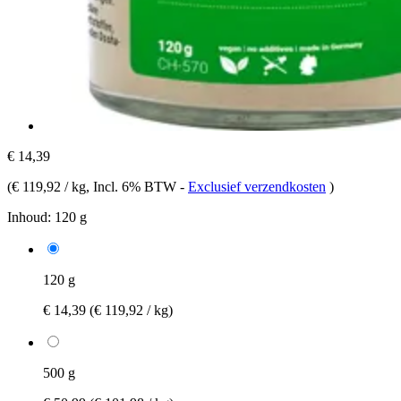
€ 14,39
(
€ 119,92 / kg
, Incl. 6% BTW
-
Exclusief verzendkosten
)
Inhoud:
120 g
120 g
€ 14,39
(€ 119,92 / kg)
500 g