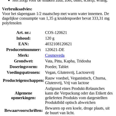
Het zorgt voor de smaken zuur, zoet, bitter, scherp, wrang.
Verbruiksadvies:
Voor het slapengaan 1/2 maatschep met warm water innemen. De
dagelijkse consumptie van 1,35 g kruidenpoeder bevat 333,31 mg
polyfenolen
Art. nr.:
COS-120621
Inhoud:
120 g
EAN:
4032108120621
Producentnummer:
120621-DE
Merk:
Cosmoveda
Grondwet:
Vata, Pitta, Kapha, Tridosha
Doseringsvorm:
Poeder, Tablet
Voedingspatronen:
Vegan, Glutenvrij, Lactosevrij
Rauw voedsel, Veganistisch, Churna,
Producteigenschappen:
Glutenvrij, Vrij van lactose
Aufgrund eines Produkt-Relaunches
Algemene
kann die Verpackung oder das Etikett des
opmerkingen:
gelieferten Produkts vom dargestellten
Produktbild optisch abweichen
Bewaren op een koele, droge plaats, uit
Bewaarvoorschriften:
de buurt van licht.