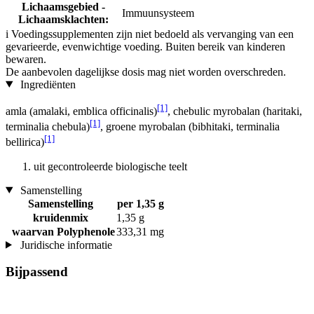
Lichaamsgebied -
Immuunsysteem
Lichaamsklachten:
i
Voedingssupplementen zijn niet bedoeld als vervanging van een
gevarieerde, evenwichtige voeding. Buiten bereik van kinderen
bewaren.
De aanbevolen dagelijkse dosis mag niet worden overschreden.
Ingrediënten
[1]
amla (amalaki, emblica officinalis)
, chebulic myrobalan (haritaki,
[1]
terminalia chebula)
, groene myrobalan (bibhitaki, terminalia
[1]
bellirica)
uit gecontroleerde biologische teelt
Samenstelling
Samenstelling
per 1,35 g
kruidenmix
1,35 g
waarvan Polyphenole
333,31 mg
Juridische informatie
Bijpassend