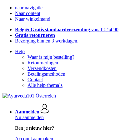
naar navigatie
Naar content
Naar winkelmand
België: Gratis standaardverzending
vanaf € 54,90
Gratis retourneren
Bezorging binnen 3 werkdagen.
Help
Waar is mijn bestelling?
Retourneringen
Verzendkosten
Betalingsmethoden
Contact
Alle help-thema`s
Aanmelden
Nu aanmelden
Ben je
nieuw hier?
Account aanmaken