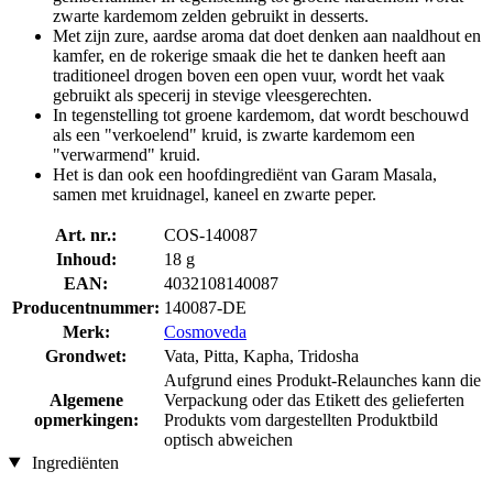
zwarte kardemom zelden gebruikt in desserts.
Met zijn zure, aardse aroma dat doet denken aan naaldhout en
kamfer, en de rokerige smaak die het te danken heeft aan
traditioneel drogen boven een open vuur, wordt het vaak
gebruikt als specerij in stevige vleesgerechten.
In tegenstelling tot groene kardemom, dat wordt beschouwd
als een "verkoelend" kruid, is zwarte kardemom een
"verwarmend" kruid.
Het is dan ook een hoofdingrediënt van Garam Masala,
samen met kruidnagel, kaneel en zwarte peper.
Art. nr.:
COS-140087
Inhoud:
18 g
EAN:
4032108140087
Producentnummer:
140087-DE
Merk:
Cosmoveda
Grondwet:
Vata, Pitta, Kapha, Tridosha
Aufgrund eines Produkt-Relaunches kann die
Algemene
Verpackung oder das Etikett des gelieferten
opmerkingen:
Produkts vom dargestellten Produktbild
optisch abweichen
Ingrediënten