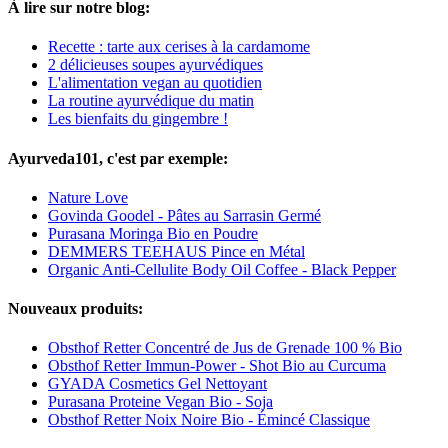
À lire sur notre blog:
Recette : tarte aux cerises à la cardamome
2 délicieuses soupes ayurvédiques
L'alimentation vegan au quotidien
La routine ayurvédique du matin
Les bienfaits du gingembre !
Ayurveda101, c'est par exemple:
Nature Love
Govinda Goodel - Pâtes au Sarrasin Germé
Purasana Moringa Bio en Poudre
DEMMERS TEEHAUS Pince en Métal
Organic Anti-Cellulite Body Oil Coffee - Black Pepper
Nouveaux produits:
Obsthof Retter Concentré de Jus de Grenade 100 % Bio
Obsthof Retter Immun-Power - Shot Bio au Curcuma
GYADA Cosmetics Gel Nettoyant
Purasana Proteine Vegan Bio - Soja
Obsthof Retter Noix Noire Bio - Émincé Classique