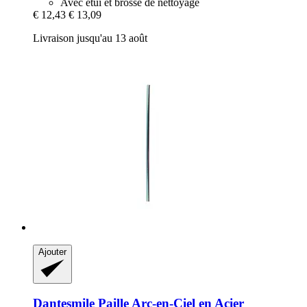
Avec étui et brosse de nettoyage
€ 12,43
€ 13,09
Livraison jusqu'au 13 août
Ajouter
Dantesmile
Paille Arc-​en-​Ciel en Acier