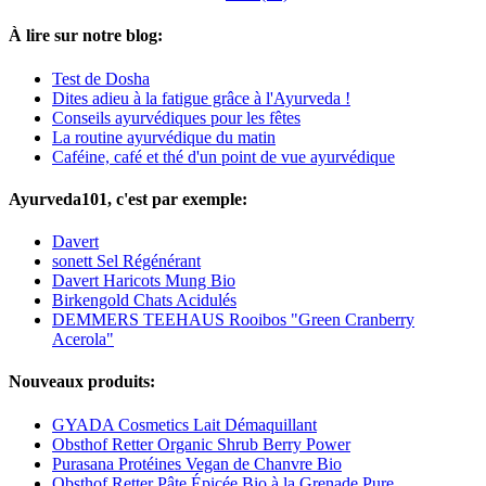
À lire sur notre blog:
Test de Dosha
Dites adieu à la fatigue grâce à l'Ayurveda !
Conseils ayurvédiques pour les fêtes
La routine ayurvédique du matin
Caféine, café et thé d'un point de vue ayurvédique
Ayurveda101, c'est par exemple:
Davert
sonett Sel Régénérant
Davert Haricots Mung Bio
Birkengold Chats Acidulés
DEMMERS TEEHAUS Rooibos "Green Cranberry
Acerola"
Nouveaux produits:
GYADA Cosmetics Lait Démaquillant
Obsthof Retter Organic Shrub Berry Power
Purasana Protéines Vegan de Chanvre Bio
Obsthof Retter Pâte Épicée Bio à la Grenade Pure