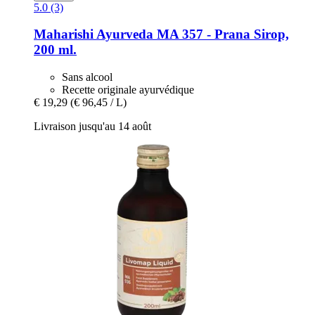
5.0 (3)
Maharishi Ayurveda
MA 357 -​ Prana Sirop,
200 ml.
Sans alcool
Recette originale ayurvédique
€ 19,29
(€ 96,45 / L)
Livraison jusqu'au 14 août