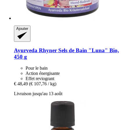
Ajouter
Ayurveda Rhyner
Sels de Bain "Luna" Bio,
450 g
Pour le bain
Action énergisante
Effet reviogrant
€ 48,49
(€ 107,76 / kg)
Livraison jusqu'au 13 août