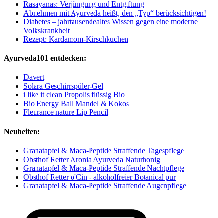
Rasayanas: Verjüngung und Entgiftung
Abnehmen mit Ayurveda heißt, den „Typ“ berücksichtigen!
Diabetes – jahrtausendealtes Wissen gegen eine moderne
Volkskrankheit
Rezept: Kardamom-Kirschkuchen
Ayurveda101 entdecken:
Davert
Solara Geschirrspüler-Gel
i like it clean Propolis flüssig Bio
Bio Energy Ball Mandel & Kokos
Fleurance nature Lip Pencil
Neuheiten:
Granatapfel & Maca-Peptide Straffende Tagespflege
Obsthof Retter Aronia Ayurveda Naturhonig
Granatapfel & Maca-Peptide Straffende Nachtpflege
Obsthof Retter o'Cin - alkoholfreier Botanical pur
Granatapfel & Maca-Peptide Straffende Augenpflege