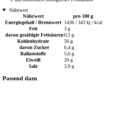
Nährwert
Nährwert
pro 100 g
Energiegehalt / Brennwert
1436 / 343 kj / kcal
Fett
3 g
davon gesättigte Fettsäuren
0,5 g
Kohlenhydrate
56 g
davon Zucker
6,4 g
Ballaststoffe
5,6 g
Eiweiß
20 g
Salz
3,9 g
Passend dazu