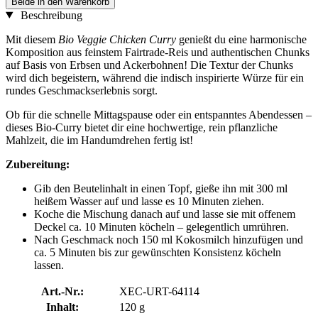
Beide in den Warenkorb
Beschreibung
Mit diesem
Bio Veggie Chicken Curry
genießt du eine harmonische
Komposition aus feinstem Fairtrade-Reis und authentischen Chunks
auf Basis von Erbsen und Ackerbohnen! Die Textur der Chunks
wird dich begeistern, während die indisch inspirierte Würze für ein
rundes Geschmackserlebnis sorgt.
Ob für die schnelle Mittagspause oder ein entspanntes Abendessen –
dieses Bio-Curry bietet dir eine hochwertige, rein pflanzliche
Mahlzeit, die im Handumdrehen fertig ist!
Zubereitung:
Gib den Beutelinhalt in einen Topf, gieße ihn mit 300 ml
heißem Wasser auf und lasse es 10 Minuten ziehen.
Koche die Mischung danach auf und lasse sie mit offenem
Deckel ca. 10 Minuten köcheln – gelegentlich umrühren.
Nach Geschmack noch 150 ml Kokosmilch hinzufügen und
ca. 5 Minuten bis zur gewünschten Konsistenz köcheln
lassen.
Art.-Nr.:
XEC-URT-64114
Inhalt:
120 g