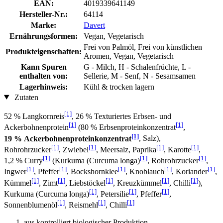
EAN:
4019339641149
Hersteller-Nr.:
64114
Marke:
Davert
Ernährungsformen:
Vegan, Vegetarisch
Frei von Palmöl, Frei von künstlichen
Produkteigenschaften:
Aromen, Vegan, Vegetarisch
Kann Spuren
G - Milch, H - Schalenfrüchte, L -
enthalten von:
Sellerie, M - Senf, N - Sesamsamen
Lagerhinweis:
Kühl & trocken lagern
Zutaten
[1]
52 % Langkornreis
, 26 % Texturiertes Erbsen- und
[1]
[1]
Ackerbohnenprotein
(80 % Erbsenproteinkonzentrat
,
[1]
19 % Ackerbohnenproteinkonzentrat
, Salz),
[1]
[1]
[1]
[1]
Rohrohrzucker
, Zwiebel
, Meersalz, Paprika
, Karotte
,
[1]
[1]
[1]
1,2 % Curry
(Kurkuma (Curcuma longa)
, Rohrohrzucker
,
[1]
[1]
[1]
[1]
[1]
Ingwer
, Pfeffer
, Bockshornklee
, Knoblauch
, Koriander
,
[1]
[1]
[1]
[1]
[1]
Kümmel
, Zimt
, Liebstöckel
, Kreuzkümmel
, Chilli
),
[1]
[1]
[1]
Kurkuma (Curcuma longa)
, Petersilie
, Pfeffer
,
[1]
[1]
[1]
Sonnenblumenöl
, Reismehl
, Chilli
aus kontrolliert biologischer Produktion