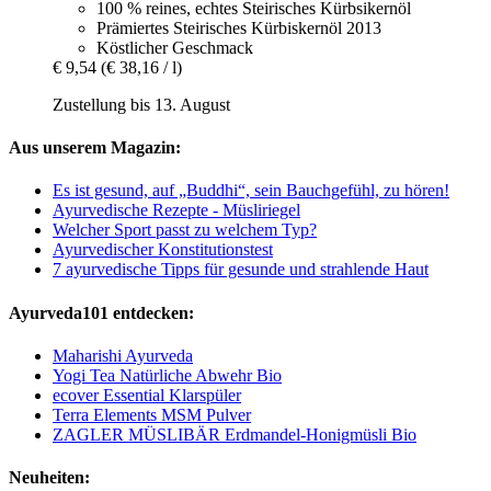
100 % reines, echtes Steirisches Kürbsikernöl
Prämiertes Steirisches Kürbiskernöl 2013
Köstlicher Geschmack
€ 9,54
(€ 38,16 / l)
Zustellung bis 13. August
Aus unserem Magazin:
Es ist gesund, auf „Buddhi“, sein Bauchgefühl, zu hören!
Ayurvedische Rezepte - Müsliriegel
Welcher Sport passt zu welchem Typ?
Ayurvedischer Konstitutionstest
7 ayurvedische Tipps für gesunde und strahlende Haut
Ayurveda101 entdecken:
Maharishi Ayurveda
Yogi Tea Natürliche Abwehr Bio
ecover Essential Klarspüler
Terra Elements MSM Pulver
ZAGLER MÜSLIBÄR Erdmandel-Honigmüsli Bio
Neuheiten: