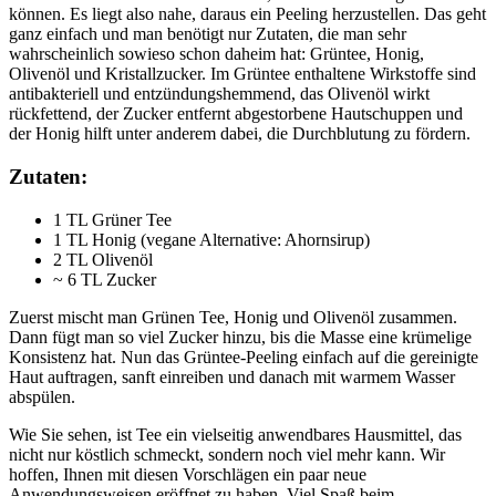
können. Es liegt also nahe, daraus ein Peeling herzustellen. Das geht
ganz einfach und man benötigt nur Zutaten, die man sehr
wahrscheinlich sowieso schon daheim hat: Grüntee, Honig,
Olivenöl und Kristallzucker. Im Grüntee enthaltene Wirkstoffe sind
antibakteriell und entzündungshemmend, das Olivenöl wirkt
rückfettend, der Zucker entfernt abgestorbene Hautschuppen und
der Honig hilft unter anderem dabei, die Durchblutung zu fördern.
Zutaten:
1 TL Grüner Tee
1 TL Honig (vegane Alternative: Ahornsirup)
2 TL Olivenöl
~ 6 TL Zucker
Zuerst mischt man Grünen Tee, Honig und Olivenöl zusammen.
Dann fügt man so viel Zucker hinzu, bis die Masse eine krümelige
Konsistenz hat. Nun das Grüntee-Peeling einfach auf die gereinigte
Haut auftragen, sanft einreiben und danach mit warmem Wasser
abspülen.
Wie Sie sehen, ist Tee ein vielseitig anwendbares Hausmittel, das
nicht nur köstlich schmeckt, sondern noch viel mehr kann. Wir
hoffen, Ihnen mit diesen Vorschlägen ein paar neue
Anwendungsweisen eröffnet zu haben. Viel Spaß beim