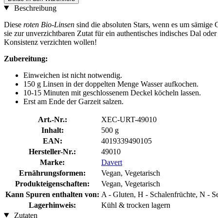
Beschreibung
Diese
roten Bio-Linsen
sind die absoluten Stars, wenn es um sämige G
sie zur unverzichtbaren Zutat für ein authentisches indisches Dal oder
Konsistenz verzichten wollen!
Zubereitung:
Einweichen ist nicht notwendig.
150 g Linsen in der doppelten Menge Wasser aufkochen.
10-15 Minuten mit geschlossenem Deckel köcheln lassen.
Erst am Ende der Garzeit salzen.
Art.-Nr.:
XEC-URT-49010
Inhalt:
500 g
EAN:
4019339490105
Hersteller-Nr.:
49010
Marke:
Davert
Ernährungsformen:
Vegan, Vegetarisch
Produkteigenschaften:
Vegan, Vegetarisch
Kann Spuren enthalten von:
A - Gluten, H - Schalenfrüchte, N -
Lagerhinweis:
Kühl & trocken lagern
Zutaten