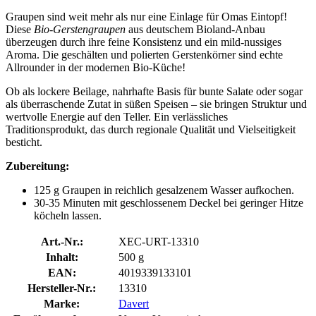
Graupen sind weit mehr als nur eine Einlage für Omas Eintopf!
Diese
Bio-Gerstengraupen
aus deutschem Bioland-Anbau
überzeugen durch ihre feine Konsistenz und ein mild-nussiges
Aroma. Die geschälten und polierten Gerstenkörner sind echte
Allrounder in der modernen Bio-Küche!
Ob als lockere Beilage, nahrhafte Basis für bunte Salate oder sogar
als überraschende Zutat in süßen Speisen – sie bringen Struktur und
wertvolle Energie auf den Teller. Ein verlässliches
Traditionsprodukt, das durch regionale Qualität und Vielseitigkeit
besticht.
Zubereitung:
125 g Graupen in reichlich gesalzenem Wasser aufkochen.
30-35 Minuten mit geschlossenem Deckel bei geringer Hitze
köcheln lassen.
Art.-Nr.:
XEC-URT-13310
Inhalt:
500 g
EAN:
4019339133101
Hersteller-Nr.:
13310
Marke:
Davert