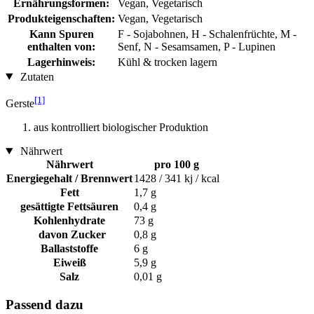
Ernährungsformen:
Vegan, Vegetarisch
Produkteigenschaften:
Vegan, Vegetarisch
Kann Spuren
F - Sojabohnen, H - Schalenfrüchte, M -
enthalten von:
Senf, N - Sesamsamen, P - Lupinen
Lagerhinweis:
Kühl & trocken lagern
Zutaten
[1]
Gerste
aus kontrolliert biologischer Produktion
Nährwert
Nährwert
pro 100 g
Energiegehalt / Brennwert
1428 / 341 kj / kcal
Fett
1,7 g
gesättigte Fettsäuren
0,4 g
Kohlenhydrate
73 g
davon Zucker
0,8 g
Ballaststoffe
6 g
Eiweiß
5,9 g
Salz
0,01 g
Passend dazu