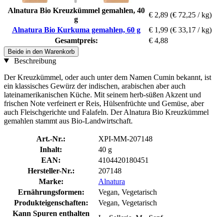
Alnatura Bio Kreuzkümmel gemahlen, 40
€ 2,89
(€ 72,25 / kg)
g
Alnatura Bio Kurkuma gemahlen, 60 g
€ 1,99
(€ 33,17 / kg)
Gesamtpreis:
€ 4,88
Beide in den Warenkorb
Beschreibung
Der Kreuzkümmel, oder auch unter dem Namen Cumin bekannt, ist
ein klassisches Gewürz der indischen, arabischen aber auch
lateinamerikanischen Küche. Mit seinem herb-süßen Akzent und
frischen Note verfeinert er Reis, Hülsenfrüchte und Gemüse, aber
auch Fleischgerichte und Falafeln. Der Alnatura Bio Kreuzkümmel
gemahlen stammt aus Bio-Landwirtschaft.
Art.-Nr.:
XPI-MM-207148
Inhalt:
40 g
EAN:
4104420180451
Hersteller-Nr.:
207148
Marke:
Alnatura
Ernährungsformen:
Vegan, Vegetarisch
Produkteigenschaften:
Vegan, Vegetarisch
Kann Spuren enthalten