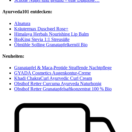
Schöne Nägel sind gesund – eine Diagnose…
Ayurveda101 entdecken:
Alnatura
Kräutermax Duschgel Rose+
Himalaya Herbals Nourishing Lip Balm
BioKing Stevia 1:1 Streusüße
Ölmühle Solling Granatapfelkernöl Bio
Neuheiten:
Granatapfel & Maca-Peptide Straffende Nachtpflege
GYADA Cosmetics Augenkontur-Creme
Khadi ChakraCurl Ayurvedic Curl Cream
Obsthof Retter Curcuma Ayurveda Naturhonig
Obsthof Retter Granatapfelsaftkonzentrat 100 % Bio