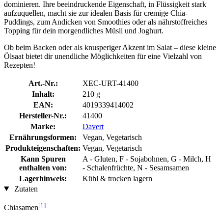
dominieren. Ihre beeindruckende Eigenschaft, in Flüssigkeit stark
aufzuquellen, macht sie zur idealen Basis für cremige Chia-
Puddings, zum Andicken von Smoothies oder als nährstoffreiches
Topping für dein morgendliches Müsli und Joghurt.
Ob beim Backen oder als knusperiger Akzent im Salat – diese kleine
Ölsaat bietet dir unendliche Möglichkeiten für eine Vielzahl von
Rezepten!
Art.-Nr.:
XEC-URT-41400
Inhalt:
210 g
EAN:
4019339414002
Hersteller-Nr.:
41400
Marke:
Davert
Ernährungsformen:
Vegan, Vegetarisch
Produkteigenschaften:
Vegan, Vegetarisch
Kann Spuren
A - Gluten, F - Sojabohnen, G - Milch, H
enthalten von:
- Schalenfrüchte, N - Sesamsamen
Lagerhinweis:
Kühl & trocken lagern
Zutaten
[1]
Chiasamen