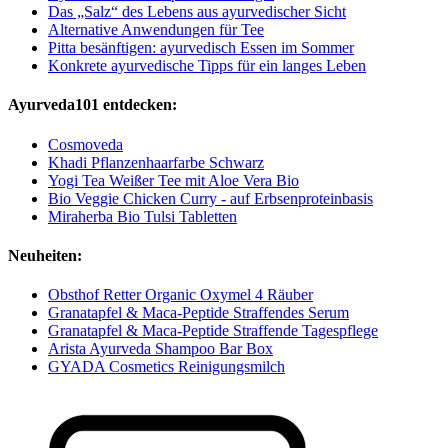
Das „Salz“ des Lebens aus ayurvedischer Sicht
Alternative Anwendungen für Tee
Pitta besänftigen: ayurvedisch Essen im Sommer
Konkrete ayurvedische Tipps für ein langes Leben
Ayurveda101 entdecken:
Cosmoveda
Khadi Pflanzenhaarfarbe Schwarz
Yogi Tea Weißer Tee mit Aloe Vera Bio
Bio Veggie Chicken Curry - auf Erbsenproteinbasis
Miraherba Bio Tulsi Tabletten
Neuheiten:
Obsthof Retter Organic Oxymel 4 Räuber
Granatapfel & Maca-Peptide Straffendes Serum
Granatapfel & Maca-Peptide Straffende Tagespflege
Arista Ayurveda Shampoo Bar Box
GYADA Cosmetics Reinigungsmilch