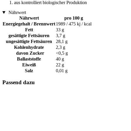
aus kontrolliert biologischer Produktion
Nährwert
Nährwert
pro 100 g
Energiegehalt / Brennwert
1989 / 475 kj / kcal
Fett
33 g
gesättigte Fettsäuren
3,7 g
ungesättigte Fettsäuren
28,1 g
Kohlenhydrate
2,3 g
davon Zucker
<0,5 g
Ballaststoffe
40 g
Eiweiß
22 g
Salz
0,01 g
Passend dazu