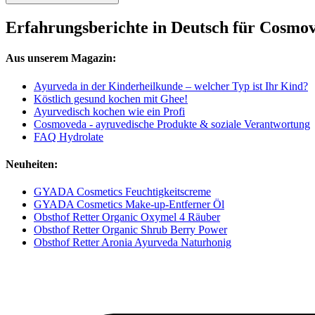
Erfahrungsberichte in Deutsch für Cosmo
Aus unserem Magazin:
Ayurveda in der Kinderheilkunde – welcher Typ ist Ihr Kind?
Köstlich gesund kochen mit Ghee!
Ayurvedisch kochen wie ein Profi
Cosmoveda - ayruvedische Produkte & soziale Verantwortung
FAQ Hydrolate
Neuheiten:
GYADA Cosmetics Feuchtigkeitscreme
GYADA Cosmetics Make-up-Entferner Öl
Obsthof Retter Organic Oxymel 4 Räuber
Obsthof Retter Organic Shrub Berry Power
Obsthof Retter Aronia Ayurveda Naturhonig