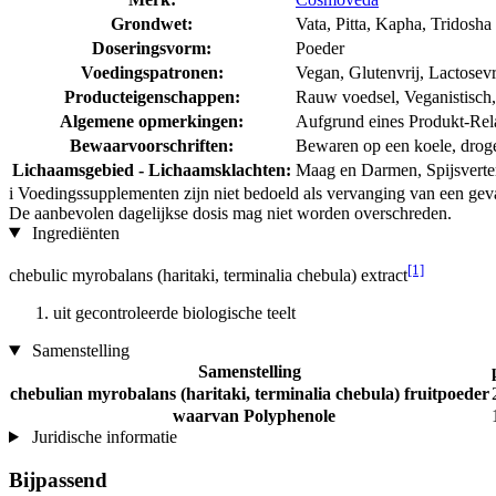
Grondwet:
Vata, Pitta, Kapha, Tridosha
Doseringsvorm:
Poeder
Voedingspatronen:
Vegan, Glutenvrij, Lactosevr
Producteigenschappen:
Rauw voedsel, Veganistisch, 
Algemene opmerkingen:
Aufgrund eines Produkt-Rela
Bewaarvoorschriften:
Bewaren op een koele, droge p
Lichaamsgebied - Lichaamsklachten:
Maag en Darmen, Spijsverte
i
Voedingssupplementen zijn niet bedoeld als vervanging van een gev
De aanbevolen dagelijkse dosis mag niet worden overschreden.
Ingrediënten
[1]
chebulic myrobalans (haritaki, terminalia chebula) extract
uit gecontroleerde biologische teelt
Samenstelling
Samenstelling
chebulian myrobalans (haritaki, terminalia chebula) fruitpoeder
waarvan Polyphenole
Juridische informatie
Bijpassend