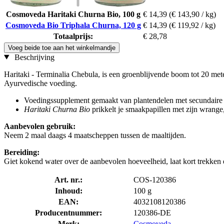
Cosmoveda Haritaki Churna Bio, 100 g
€ 14,39
(€ 143,90 / kg)
Cosmoveda Bio Triphala Churna, 120 g
€ 14,39
(€ 119,92 / kg)
Totaalprijs:
€ 28,78
Voeg beide toe aan het winkelmandje
Beschrijving
Haritaki - Terminalia Chebula, is een groenblijvende boom tot 20 mete
Ayurvedische voeding.
Voedingssupplement gemaakt van plantendelen met secundaire p
Haritaki Churna Bio
prikkelt je smaakpapillen met zijn wrange,
Aanbevolen gebruik:
Neem 2 maal daags 4 maatscheppen tussen de maaltijden.
Bereiding:
Giet kokend water over de aanbevolen hoeveelheid, laat kort trekken
Art. nr.:
COS-120386
Inhoud:
100 g
EAN:
4032108120386
Producentnummer:
120386-DE
Merk:
Cosmoveda