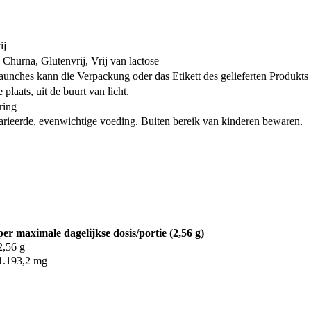
ij
Churna, Glutenvrij, Vrij van lactose
unches kann die Verpackung oder das Etikett des gelieferten Produkts
laats, uit de buurt van licht.
ring
arieerde, evenwichtige voeding. Buiten bereik van kinderen bewaren.
per maximale dagelijkse dosis/portie (2,56 g)
2,56 g
1.193,2 mg