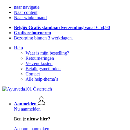
naar navigatie
Naar content
Naar winkelmand
België: Gratis standaardverzending
vanaf € 54,90
Gratis retourneren
Bezorging binnen 3 werkdagen.
Help
Waar is mijn bestelling?
Retourneringen
Verzendkosten
Betalingsmethoden
Contact
Alle help-thema`s
Aanmelden
Nu aanmelden
Ben je
nieuw hier?
Account aanmaken