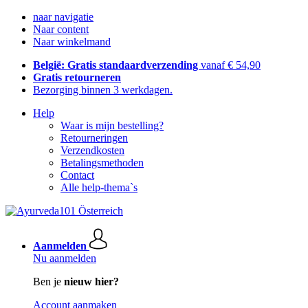
naar navigatie
Naar content
Naar winkelmand
België: Gratis standaardverzending
vanaf € 54,90
Gratis retourneren
Bezorging binnen 3 werkdagen.
Help
Waar is mijn bestelling?
Retourneringen
Verzendkosten
Betalingsmethoden
Contact
Alle help-thema`s
Aanmelden
Nu aanmelden
Ben je
nieuw hier?
Account aanmaken