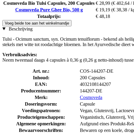
Cosmoveda Bio Tulsi Capsules, 200 Capsules
€ 28,99
(€ 402,64 / 
Cosmoveda Pure Ghee Bio, 500 g
€ 19,19
(€ 38,38 / k
Totaalprijs:
€ 48,18
Voeg beide toe aan het winkelmandje
Beschrijving
Tulsi - Ocimum sanctum, syn. Ocimum tenuiflorum - bekend als heilige
stekels met witte tot roodachtige bloemen. In het Ayurvedische dieet 
Verbruiksadvies:
Neem tweemaal daags 4 capsules à 0,36 g (0,26 g netto-inhoud) tuss
Art. nr.:
COS-144207-DE
Inhoud:
200 Capsules
EAN:
4032108144207
Producentnummer:
144207-DE
Merk:
Cosmoveda
Doseringsvorm:
Capsule
Voedingspatronen:
Vegan, Glutenvrij, Lactosevr
Producteigenschappen:
Veganistisch, Glutenvrij, Vri
Algemene opmerkingen:
Aufgrund eines Produkt-Rela
Bewaarvoorschriften:
Bewaren op een koele, droge p