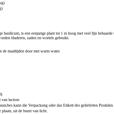
kg)
g)
 basilicum, is een eenjarige plant tot 1 m hoog met veel fijn behaarde
worden bladeren, zaden en wortels gebruikt.
en de maaltijden door met warm water.
ij
j van lactose
unches kann die Verpackung oder das Etikett des gelieferten Produkts
laats, uit de buurt van licht.