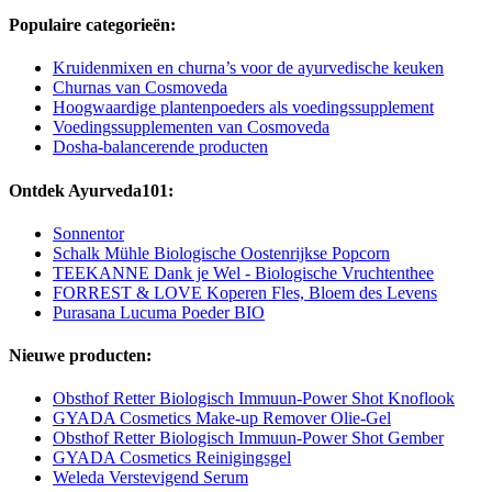
Populaire categorieën:
Kruidenmixen en churna’s voor de ayurvedische keuken
Churnas van Cosmoveda
Hoogwaardige plantenpoeders als voedingssupplement
Voedingssupplementen van Cosmoveda
Dosha-balancerende producten
Ontdek Ayurveda101:
Sonnentor
Schalk Mühle Biologische Oostenrijkse Popcorn
TEEKANNE Dank je Wel - Biologische Vruchtenthee
FORREST & LOVE Koperen Fles, Bloem des Levens
Purasana Lucuma Poeder BIO
Nieuwe producten:
Obsthof Retter Biologisch Immuun-Power Shot Knoflook
GYADA Cosmetics Make-up Remover Olie-Gel
Obsthof Retter Biologisch Immuun-Power Shot Gember
GYADA Cosmetics Reinigingsgel
Weleda Verstevigend Serum