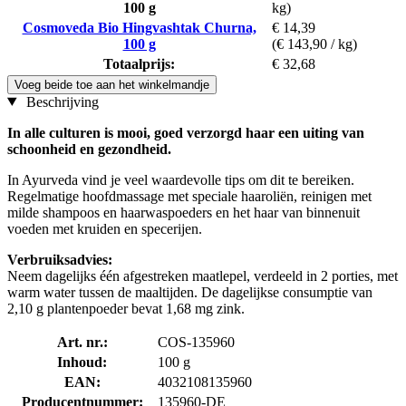
100 g
kg)
Cosmoveda Bio Hingvashtak Churna,
€ 14,39
100 g
(€ 143,90 / kg)
Totaalprijs:
€ 32,68
Voeg beide toe aan het winkelmandje
Beschrijving
In alle culturen is mooi, goed verzorgd haar een uiting van
schoonheid en gezondheid.
In Ayurveda vind je veel waardevolle tips om dit te bereiken.
Regelmatige hoofdmassage met speciale haaroliën, reinigen met
milde shampoos en haarwaspoeders en het haar van binnenuit
voeden met kruiden en specerijen.
Verbruiksadvies:
Neem dagelijks één afgestreken maatlepel, verdeeld in 2 porties, met
warm water tussen de maaltijden. De dagelijkse consumptie van
2,10 g plantenpoeder bevat 1,68 mg zink.
Art. nr.:
COS-135960
Inhoud:
100 g
EAN:
4032108135960
Producentnummer:
135960-DE