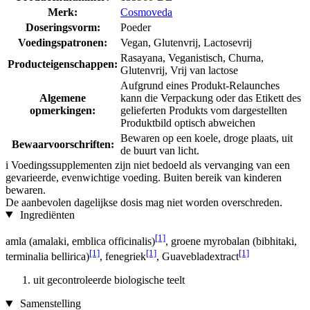
Merk:
Cosmoveda
Doseringsvorm:
Poeder
Voedingspatronen:
Vegan, Glutenvrij, Lactosevrij
Rasayana, Veganistisch, Churna,
Producteigenschappen:
Glutenvrij, Vrij van lactose
Aufgrund eines Produkt-Relaunches
Algemene
kann die Verpackung oder das Etikett des
opmerkingen:
gelieferten Produkts vom dargestellten
Produktbild optisch abweichen
Bewaren op een koele, droge plaats, uit
Bewaarvoorschriften:
de buurt van licht.
i
Voedingssupplementen zijn niet bedoeld als vervanging van een
gevarieerde, evenwichtige voeding. Buiten bereik van kinderen
bewaren.
De aanbevolen dagelijkse dosis mag niet worden overschreden.
Ingrediënten
[1]
amla (amalaki, emblica officinalis)
, groene myrobalan (bibhitaki,
[1]
[1]
[1]
terminalia bellirica)
, fenegriek
, Guavebladextract
uit gecontroleerde biologische teelt
Samenstelling