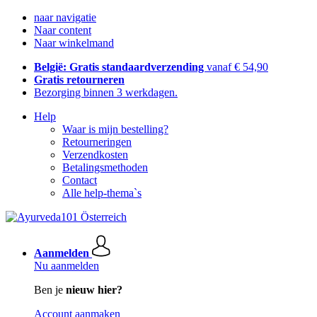
naar navigatie
Naar content
Naar winkelmand
België: Gratis standaardverzending
vanaf € 54,90
Gratis retourneren
Bezorging binnen 3 werkdagen.
Help
Waar is mijn bestelling?
Retourneringen
Verzendkosten
Betalingsmethoden
Contact
Alle help-thema`s
Aanmelden
Nu aanmelden
Ben je
nieuw hier?
Account aanmaken