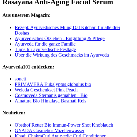
Rasayana Anti-Aging Facial Serum
Aus unserem Magazin:
Rezept: Ayurvedisches Mung Dal Kitchari für alle drei
Doshas
Ayurvedisches Ölziehen - Entgiftung & Pflege
Ayurveda für die ganze Familie
Tipps für ayurvedische Festtage
Über die Wirkung des Geschmacks im Ayurveda
Ayurveda101 entdecken:
sonett
PRIMAVERA Eukalyptus globulus bio
Weleda Geschenkset Pink Peach
Cosmoveda Sternanis gemahlen - Bio
Alnatura Bio Himalaya Basmati Reis
Neuheiten:
Obsthof Retter Bio Immun-Power Shot Knoblauch
GYADA Cosmetics Mizellenwasser
Khadi ChakraCurl Ayurvedic Curl Conditioner