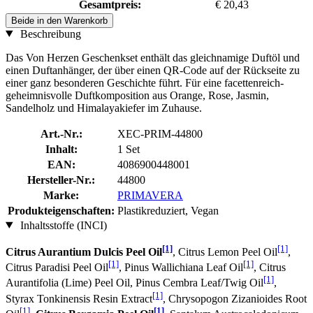
Gesamtpreis:
€ 20,43
Beide in den Warenkorb
Beschreibung
Das Von Herzen Geschenkset enthält das gleichnamige Duftöl und
einen Duftanhänger, der über einen QR-Code auf der Rückseite zu
einer ganz besonderen Geschichte führt. Für eine facettenreich-
geheimnisvolle Duftkomposition aus Orange, Rose, Jasmin,
Sandelholz und Himalayakiefer im Zuhause.
Art.-Nr.:
XEC-PRIM-44800
Inhalt:
1 Set
EAN:
4086900448001
Hersteller-Nr.:
44800
Marke:
PRIMAVERA
Produkteigenschaften:
Plastikreduziert, Vegan
Inhaltsstoffe (INCI)
[1]
[1]
Citrus Aurantium Dulcis Peel Oil
, Citrus Lemon Peel Oil
,
[1]
[1]
Citrus Paradisi Peel Oil
, Pinus Wallichiana Leaf Oil
, Citrus
[1]
Aurantifolia (Lime) Peel Oil, Pinus Cembra Leaf/Twig Oil
,
[1]
Styrax Tonkinensis Resin Extract
, Chrysopogon Zizanioides Root
[1]
[1]