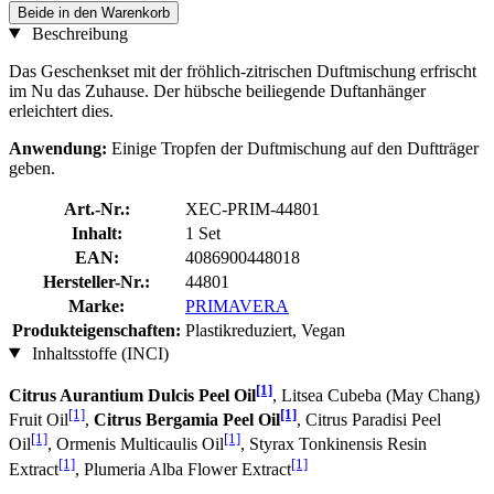
Beide in den Warenkorb
Beschreibung
Das Geschenkset mit der fröhlich-zitrischen Duftmischung erfrischt
im Nu das Zuhause. Der hübsche beiliegende Duftanhänger
erleichtert dies.
Anwendung:
Einige Tropfen der Duftmischung auf den Duftträger
geben.
Art.-Nr.:
XEC-PRIM-44801
Inhalt:
1 Set
EAN:
4086900448018
Hersteller-Nr.:
44801
Marke:
PRIMAVERA
Produkteigenschaften:
Plastikreduziert, Vegan
Inhaltsstoffe (INCI)
[1]
Citrus Aurantium Dulcis Peel Oil
, Litsea Cubeba (May Chang)
[1]
[1]
Fruit Oil
,
Citrus Bergamia Peel Oil
, Citrus Paradisi Peel
[1]
[1]
Oil
, Ormenis Multicaulis Oil
, Styrax Tonkinensis Resin
[1]
[1]
Extract
, Plumeria Alba Flower Extract