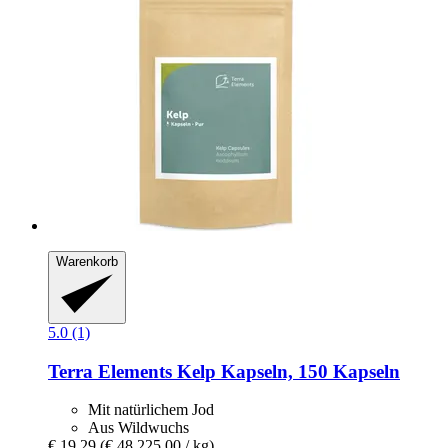
Warenkorb
5.0 (1)
Terra Elements
Kelp Kapseln, 150 Kapseln
Mit natürlichem Jod
Aus Wildwuchs
€ 19,29
(€ 48.225,00 / kg)