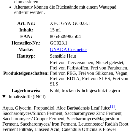
einmassieren.
Alternativ können die Rückstände mit einem Wattepad
entfernt werden.
Art.-Nr.:
XEC-GYA-GC023.1
Inhalt:
15 ml
EAN:
8054609982504
Hersteller-Nr.:
GC023.1
Marke:
GYADA Cosmetics
Hauttyp:
Sensible Haut
Frei von Tierversuchen, Nickel getestet,
Frei von Farbstoffen, Frei von Parabenen,
Produkteigenschaften:
Frei von PEG, Frei von Silikonen, Vegan,
Frei von EDTA, Frei von SLES, Frei von
SLS
Lagerhinweis:
Kühl, trocken & lichtgeschützt lagern
Inhaltsstoffe (INCI)
[1]
Aqua, Glycerin, Propandiol, Aloe Barbadensis Leaf Juice
,
Saccharomyces/Silicon Ferment, Saccharomyces/ Zinc Ferment,
Saccharomyces/ Copper Ferment, Saccharomyces/Magnesium
Ferment, Saccharomyces/ Iron Ferment, Leuconostoc/ Radish Root
Ferment Filtrate, Linseed Acid, Calendula Officinalis Flower