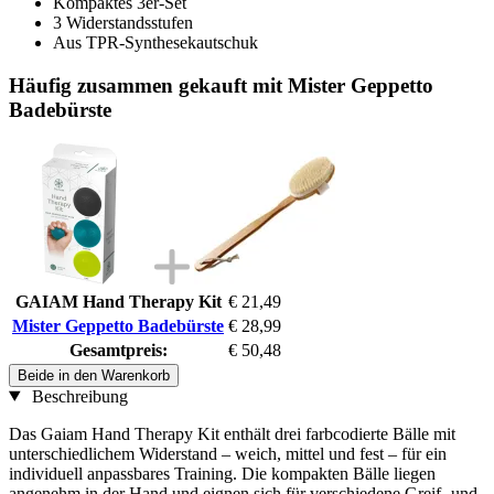
Kompaktes 3er-Set
3 Widerstandsstufen
Aus TPR-Synthesekautschuk
Häufig zusammen gekauft mit Mister Geppetto
Badebürste
GAIAM Hand Therapy Kit
€ 21,49
Mister Geppetto Badebürste
€ 28,99
Gesamtpreis:
€ 50,48
Beide in den Warenkorb
Beschreibung
Das Gaiam Hand Therapy Kit enthält drei farbcodierte Bälle mit
unterschiedlichem Widerstand – weich, mittel und fest – für ein
individuell anpassbares Training. Die kompakten Bälle liegen
angenehm in der Hand und eignen sich für verschiedene Greif- und