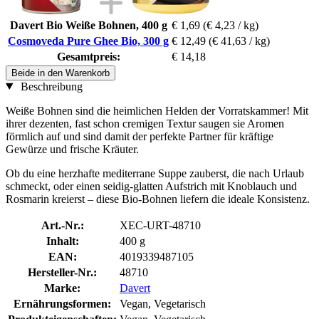
Davert Bio Weiße Bohnen, 400 g
€ 1,69
(€ 4,23 / kg)
Cosmoveda Pure Ghee Bio, 300 g
€ 12,49
(€ 41,63 / kg)
Gesamtpreis:
€ 14,18
Beide in den Warenkorb
Beschreibung
Weiße Bohnen sind die heimlichen Helden der Vorratskammer! Mit
ihrer dezenten, fast schon cremigen Textur saugen sie Aromen
förmlich auf und sind damit der perfekte Partner für kräftige
Gewürze und frische Kräuter.
Ob du eine herzhafte mediterrane Suppe zauberst, die nach Urlaub
schmeckt, oder einen seidig-glatten Aufstrich mit Knoblauch und
Rosmarin kreierst – diese Bio-Bohnen liefern die ideale Konsistenz.
Art.-Nr.:
XEC-URT-48710
Inhalt:
400 g
EAN:
4019339487105
Hersteller-Nr.:
48710
Marke:
Davert
Ernährungsformen:
Vegan, Vegetarisch