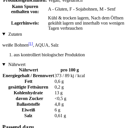
Produkteigenschaften:
Vegan, Vegetarisch
Kann Spuren
A - Gluten, F - Sojabohnen, M - Senf
enthalten von:
Kühl & trocken lagern, Nach dem Öffnen
Lagerhinweis:
gekühlt lagern und innerhalb von wenigen
Tagen verbrauchen
Zutaten
[1]
weiße Bohnen
, AQUA, Salz
aus kontrolliert biologischer Produktion
Nährwert
Nährwert
pro 100 g
Energiegehalt / Brennwert
373 / 89 kj / kcal
Fett
0,6 g
gesättigte Fettsäuren
0,2 g
Kohlenhydrate
13 g
davon Zucker
<0,5 g
Ballaststoffe
4,8 g
Eiweiß
6 g
Salz
0,61 g
Passend dazu