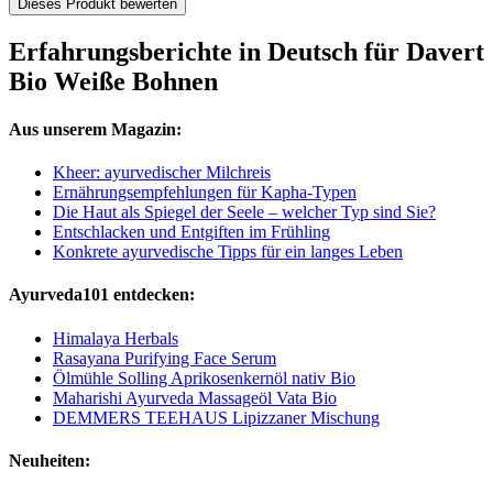
Dieses Produkt bewerten
Erfahrungsberichte in Deutsch für Davert
Bio Weiße Bohnen
Aus unserem Magazin:
Kheer: ayurvedischer Milchreis
Ernährungsempfehlungen für Kapha-Typen
Die Haut als Spiegel der Seele – welcher Typ sind Sie?
Entschlacken und Entgiften im Frühling
Konkrete ayurvedische Tipps für ein langes Leben
Ayurveda101 entdecken:
Himalaya Herbals
Rasayana Purifying Face Serum
Ölmühle Solling Aprikosenkernöl nativ Bio
Maharishi Ayurveda Massageöl Vata Bio
DEMMERS TEEHAUS Lipizzaner Mischung
Neuheiten: