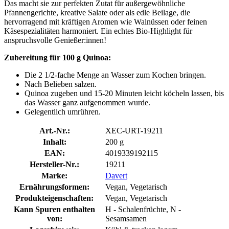
Das macht sie zur perfekten Zutat für außergewöhnliche
Pfannengerichte, kreative Salate oder als edle Beilage, die
hervorragend mit kräftigen Aromen wie Walnüssen oder feinen
Käsespezialitäten harmoniert. Ein echtes Bio-Highlight für
anspruchsvolle Genießer:innen!
Zubereitung für 100 g Quinoa:
Die 2 1/2-fache Menge an Wasser zum Kochen bringen.
Nach Belieben salzen.
Quinoa zugeben und 15-20 Minuten leicht köcheln lassen, bis
das Wasser ganz aufgenommen wurde.
Gelegentlich umrühren.
Art.-Nr.:
XEC-URT-19211
Inhalt:
200 g
EAN:
4019339192115
Hersteller-Nr.:
19211
Marke:
Davert
Ernährungsformen:
Vegan, Vegetarisch
Produkteigenschaften:
Vegan, Vegetarisch
Kann Spuren enthalten
H - Schalenfrüchte, N -
von:
Sesamsamen