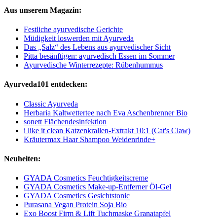
Aus unserem Magazin:
Festliche ayurvedische Gerichte
Müdigkeit loswerden mit Ayurveda
Das „Salz“ des Lebens aus ayurvedischer Sicht
Pitta besänftigen: ayurvedisch Essen im Sommer
Ayurvedische Winterrezepte: Rübenhummus
Ayurveda101 entdecken:
Classic Ayurveda
Herbaria Kaltwettertee nach Eva Aschenbrenner Bio
sonett Flächendesinfektion
i like it clean Katzenkrallen-Extrakt 10:1 (Cat's Claw)
Kräutermax Haar Shampoo Weidenrinde+
Neuheiten:
GYADA Cosmetics Feuchtigkeitscreme
GYADA Cosmetics Make-up-Entferner Öl-Gel
GYADA Cosmetics Gesichtstonic
Purasana Vegan Protein Soja Bio
Exo Boost Firm & Lift Tuchmaske Granatapfel