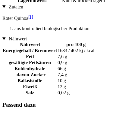
Lagerhinweis:
Kühl & trocken lagern
Zutaten
[1]
Roter Quinoa
aus kontrolliert biologischer Produktion
Nährwert
Nährwert
pro 100 g
Energiegehalt / Brennwert
1683 / 402 kj / kcal
Fett
7,6 g
gesättigte Fettsäuren
0,9 g
Kohlenhydrate
66 g
davon Zucker
7,4 g
Ballaststoffe
10 g
Eiweiß
12 g
Salz
0,02 g
Passend dazu