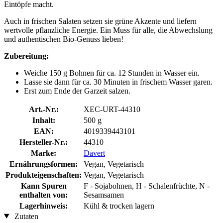
Eintöpfe macht.
Auch in frischen Salaten setzen sie grüne Akzente und liefern
wertvolle pflanzliche Energie. Ein Muss für alle, die Abwechslung
und authentischen Bio-Genuss lieben!
Zubereitung:
Weiche 150 g Bohnen für ca. 12 Stunden in Wasser ein.
Lasse sie dann für ca. 30 Minuten in frischem Wasser garen.
Erst zum Ende der Garzeit salzen.
Art.-Nr.:
XEC-URT-44310
Inhalt:
500 g
EAN:
4019339443101
Hersteller-Nr.:
44310
Marke:
Davert
Ernährungsformen:
Vegan, Vegetarisch
Produkteigenschaften:
Vegan, Vegetarisch
Kann Spuren
F - Sojabohnen, H - Schalenfrüchte, N -
enthalten von:
Sesamsamen
Lagerhinweis:
Kühl & trocken lagern
Zutaten