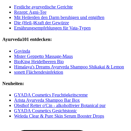
Festliche ayurvedische Gerichte
Rezept: Agni-Tee
Mit Heilerden den Darm beruhigen und entgiften
Die (Heil-)Kraft der Gewürze
Ernährungsempfehlungen für Vata-Typen
Ayurveda101 entdecken:
Govinda
Mister Geppetto Massage-Maus
BioKing Heidelbeeren Bio
Himalaya's Dreams Ayurveda Shampoo Shikakai & Lemon
sonett Flächendesinfektion
Neuheiten:
GYADA Cosmetics Feuchtigkeitscreme
Arista Ayurveda Shampoo Bar Box
Obsthof Retter o'Cin - alkoholfreier Botanical pur
GYADA Cosmetics Gesichtstonic
Weleda Clear & Pure Skin Serum Booster Drops