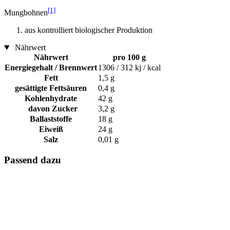
[1]
Mungbohnen
aus kontrolliert biologischer Produktion
Nährwert
Nährwert
pro 100 g
Energiegehalt / Brennwert
1306 / 312 kj / kcal
Fett
1,5 g
gesättigte Fettsäuren
0,4 g
Kohlenhydrate
42 g
davon Zucker
3,2 g
Ballaststoffe
18 g
Eiweiß
24 g
Salz
0,01 g
Passend dazu