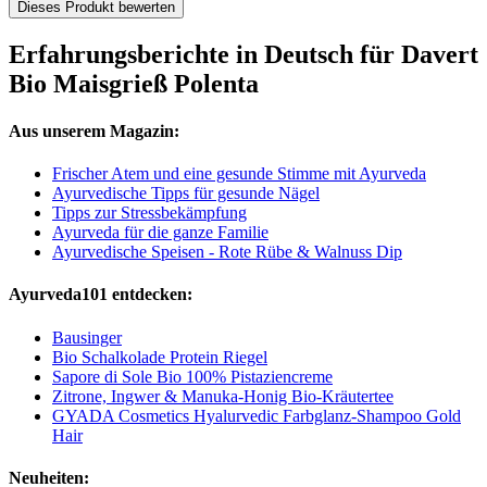
Dieses Produkt bewerten
Erfahrungsberichte in Deutsch für Davert
Bio Maisgrieß Polenta
Aus unserem Magazin:
Frischer Atem und eine gesunde Stimme mit Ayurveda
Ayurvedische Tipps für gesunde Nägel
Tipps zur Stressbekämpfung
Ayurveda für die ganze Familie
Ayurvedische Speisen - Rote Rübe & Walnuss Dip
Ayurveda101 entdecken:
Bausinger
Bio Schalkolade Protein Riegel
Sapore di Sole Bio 100% Pistaziencreme
Zitrone, Ingwer & Manuka-Honig Bio-Kräutertee
GYADA Cosmetics Hyalurvedic Farbglanz-Shampoo Gold
Hair
Neuheiten: