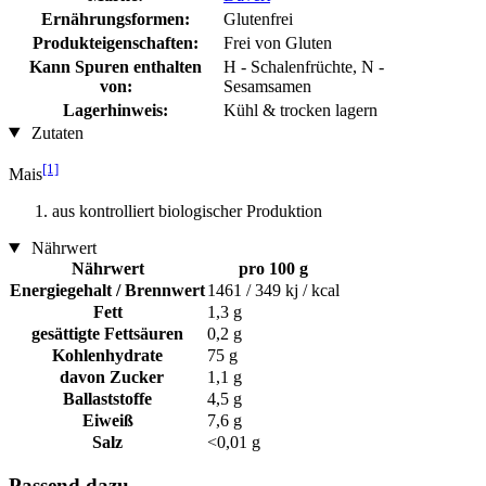
Ernährungsformen:
Glutenfrei
Produkteigenschaften:
Frei von Gluten
Kann Spuren enthalten
H - Schalenfrüchte, N -
von:
Sesamsamen
Lagerhinweis:
Kühl & trocken lagern
Zutaten
[1]
Mais
aus kontrolliert biologischer Produktion
Nährwert
Nährwert
pro 100 g
Energiegehalt / Brennwert
1461 / 349 kj / kcal
Fett
1,3 g
gesättigte Fettsäuren
0,2 g
Kohlenhydrate
75 g
davon Zucker
1,1 g
Ballaststoffe
4,5 g
Eiweiß
7,6 g
Salz
<0,01 g
Passend dazu