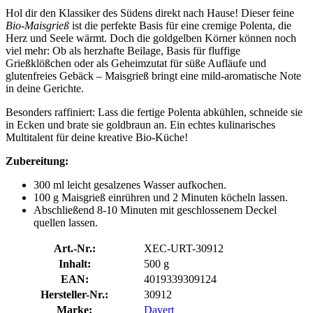
Hol dir den Klassiker des Südens direkt nach Hause! Dieser feine
Bio-Maisgrieß
ist die perfekte Basis für eine cremige Polenta, die
Herz und Seele wärmt. Doch die goldgelben Körner können noch
viel mehr: Ob als herzhafte Beilage, Basis für fluffige
Grießklößchen oder als Geheimzutat für süße Aufläufe und
glutenfreies Gebäck – Maisgrieß bringt eine mild-aromatische Note
in deine Gerichte.
Besonders raffiniert: Lass die fertige Polenta abkühlen, schneide sie
in Ecken und brate sie goldbraun an. Ein echtes kulinarisches
Multitalent für deine kreative Bio-Küche!
Zubereitung:
300 ml leicht gesalzenes Wasser aufkochen.
100 g Maisgrieß einrühren und 2 Minuten köcheln lassen.
Abschließend 8-10 Minuten mit geschlossenem Deckel
quellen lassen.
Art.-Nr.:
XEC-URT-30912
Inhalt:
500 g
EAN:
4019339309124
Hersteller-Nr.:
30912
Marke:
Davert