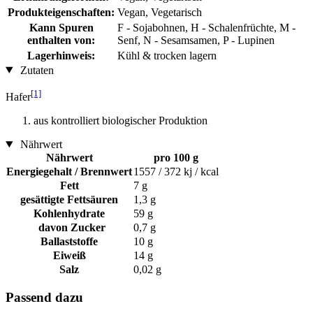
Produkteigenschaften:
Vegan, Vegetarisch
Kann Spuren
F - Sojabohnen, H - Schalenfrüchte, M -
enthalten von:
Senf, N - Sesamsamen, P - Lupinen
Lagerhinweis:
Kühl & trocken lagern
Zutaten
[1]
Hafer
aus kontrolliert biologischer Produktion
Nährwert
Nährwert
pro 100 g
Energiegehalt / Brennwert
1557 / 372 kj / kcal
Fett
7 g
gesättigte Fettsäuren
1,3 g
Kohlenhydrate
59 g
davon Zucker
0,7 g
Ballaststoffe
10 g
Eiweiß
14 g
Salz
0,02 g
Passend dazu