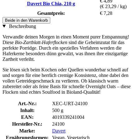
€ 4,89
Davert Bio Chia, 210 g
(€ 23,29 / kg)
Gesamtpreis:
€ 7,28
Beide in den Warenkorb
Beschreibung
Verwandle deinen Morgen in einen Moment purer Entspannung!
Diese
Bio-Zartblatt-Haferflocken
sind die Geheimzutat für das
perfekte Porridge. Durch ein spezielles Verfahren werden die
Haferkerne besonders dünn gewalzt, was ihnen ihre einzigartige
Zartheit verleiht.
Sie lösen sich beim Kochen oder Quellen wunderbar schnell auf
und sorgen für eine herrlich cremige Konsistenz, ohne dabei den
vollen Getreidegeschmack zu verlieren. Ob klassisch warm
zubereitet oder als feine Basis für schnelle Overnight Oats – diese
Flocken sind echtes Soulfood in Bioland-Qualität!
Art.-Nr.:
XEC-URT-24100
Inhalt:
500 g
EAN:
4019339241004
Hersteller-Nr.:
24100
Marke:
Davert
Ernährungsformen:
Vegan, Vegetarisch