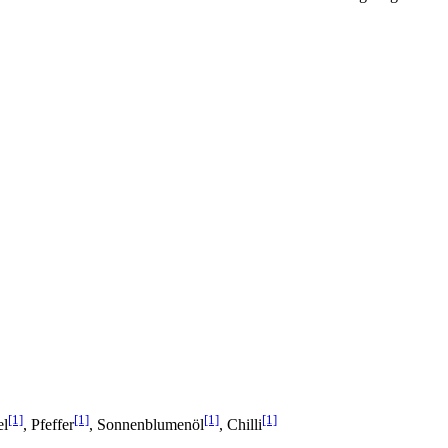
[1]
[1]
[1]
[1]
el
, Pfeffer
, Sonnenblumenöl
, Chilli