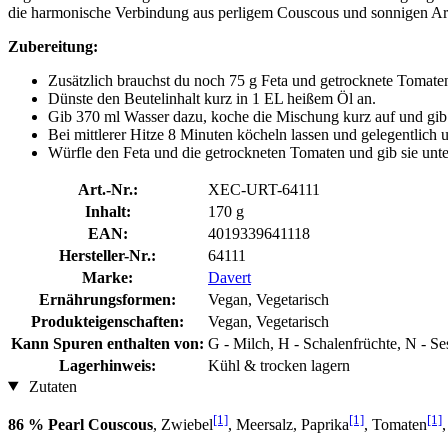
die harmonische Verbindung aus perligem Couscous und sonnigen A
Zubereitung:
Zusätzlich brauchst du noch 75 g Feta und getrocknete Tomaten
Dünste den Beutelinhalt kurz in 1 EL heißem Öl an.
Gib 370 ml Wasser dazu, koche die Mischung kurz auf und gib
Bei mittlerer Hitze 8 Minuten köcheln lassen und gelegentlich 
Würfle den Feta und die getrockneten Tomaten und gib sie unte
Art.-Nr.:
XEC-URT-64111
Inhalt:
170 g
EAN:
4019339641118
Hersteller-Nr.:
64111
Marke:
Davert
Ernährungsformen:
Vegan, Vegetarisch
Produkteigenschaften:
Vegan, Vegetarisch
Kann Spuren enthalten von:
G - Milch, H - Schalenfrüchte, N - 
Lagerhinweis:
Kühl & trocken lagern
Zutaten
[1]
[1]
[1]
86 % Pearl Couscous
, Zwiebel
, Meersalz, Paprika
, Tomaten