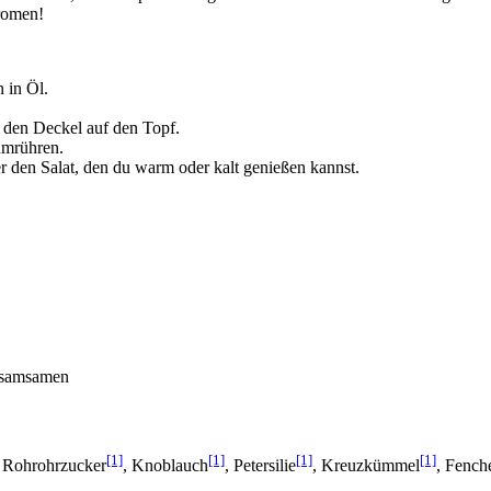
romen!
 in Öl.
 den Deckel auf den Topf.
umrühren.
r den Salat, den du warm oder kalt genießen kannst.
Sesamsamen
[1]
[1]
[1]
[1]
, Rohrohrzucker
, Knoblauch
, Petersilie
, Kreuzkümmel
, Fench