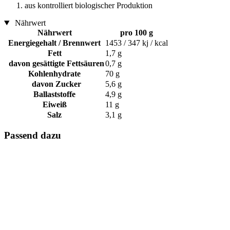
aus kontrolliert biologischer Produktion
Nährwert
Nährwert
pro 100 g
Energiegehalt / Brennwert
1453 / 347 kj / kcal
Fett
1,7 g
davon gesättigte Fettsäuren
0,7 g
Kohlenhydrate
70 g
davon Zucker
5,6 g
Ballaststoffe
4,9 g
Eiweiß
11 g
Salz
3,1 g
Passend dazu