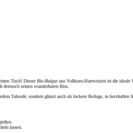
einen Tisch! Dieser
Bio-Bulgur
aus Vollkorn-Hartweizen ist die ideale 
ält dennoch seinen wunderbaren Biss.
jedem Taboulé, sondern glänzt auch als lockere Beilage, in herzhaften 
gießen.
heln lassen.