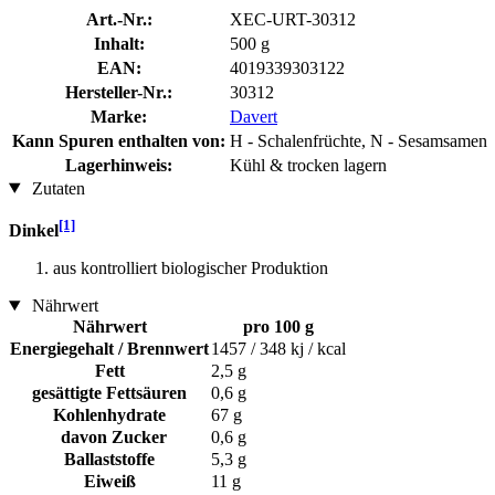
Art.-Nr.:
XEC-URT-30312
Inhalt:
500 g
EAN:
4019339303122
Hersteller-Nr.:
30312
Marke:
Davert
Kann Spuren enthalten von:
H - Schalenfrüchte, N - Sesamsamen
Lagerhinweis:
Kühl & trocken lagern
Zutaten
[1]
Dinkel
aus kontrolliert biologischer Produktion
Nährwert
Nährwert
pro 100 g
Energiegehalt / Brennwert
1457 / 348 kj / kcal
Fett
2,5 g
gesättigte Fettsäuren
0,6 g
Kohlenhydrate
67 g
davon Zucker
0,6 g
Ballaststoffe
5,3 g
Eiweiß
11 g