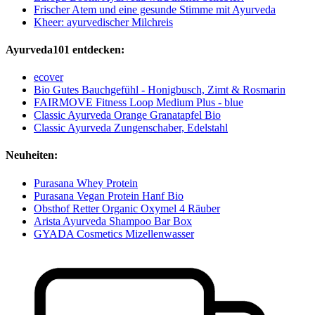
Frischer Atem und eine gesunde Stimme mit Ayurveda
Kheer: ayurvedischer Milchreis
Ayurveda101 entdecken:
ecover
Bio Gutes Bauchgefühl - Honigbusch, Zimt & Rosmarin
FAIRMOVE Fitness Loop Medium Plus - blue
Classic Ayurveda Orange Granatapfel Bio
Classic Ayurveda Zungenschaber, Edelstahl
Neuheiten:
Purasana Whey Protein
Purasana Vegan Protein Hanf Bio
Obsthof Retter Organic Oxymel 4 Räuber
Arista Ayurveda Shampoo Bar Box
GYADA Cosmetics Mizellenwasser