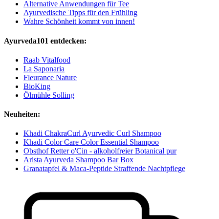
Alternative Anwendungen für Tee
Ayurvedische Tipps für den Frühling
Wahre Schönheit kommt von innen!
Ayurveda101 entdecken:
Raab Vitalfood
La Saponaria
Fleurance Nature
BioKing
Ölmühle Solling
Neuheiten:
Khadi ChakraCurl Ayurvedic Curl Shampoo
Khadi Color Care Color Essential Shampoo
Obsthof Retter o'Cin - alkoholfreier Botanical pur
Arista Ayurveda Shampoo Bar Box
Granatapfel & Maca-Peptide Straffende Nachtpflege